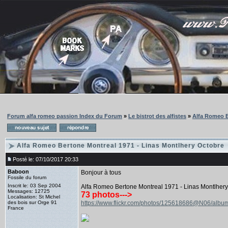
Forum alfa romeo passion Index du Forum
»
Le bistrot des alfistes
»
Alfa Romeo B
Alfa Romeo Bertone Montreal 1971 - Linas Montlhery Octobre
Posté le: 07/10/2017 20:33
Baboon
Bonjour à tous
Fossile du forum
Inscrit le: 03 Sep 2004
Alfa Romeo Bertone Montreal 1971 - Linas Montlher
Messages: 12725
73 photos--->
Localisation: St Michel
des bois sur Orge 91
https://www.flickr.com/photos/125618686@N06/al
France