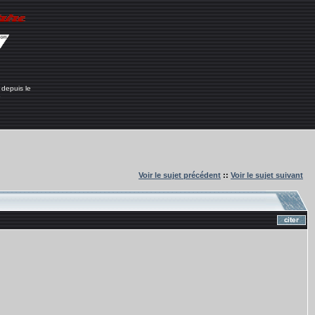
 depuis le
6
Voir le sujet précédent
::
Voir le sujet suivant