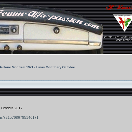
266913771 visiteurs
05/01/200
ertone Montreal 1971 - Linas Montlhery Octobre
y Octobre 2017
bums/72157686785146171