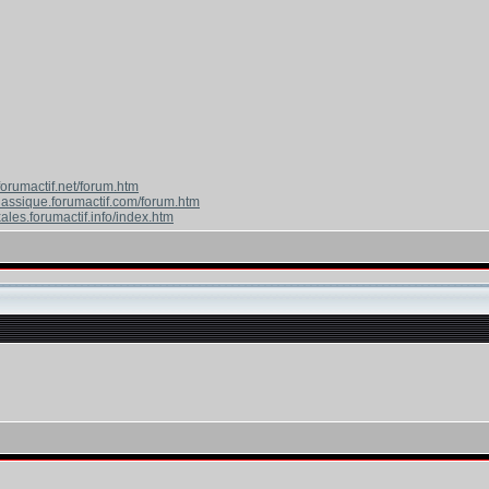
forumactif.net/forum.htm
classique.forumactif.com/forum.htm
ales.forumactif.info/index.htm