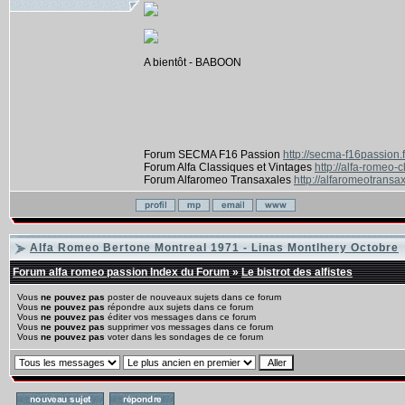
A bientôt - BABOON
Forum SECMA F16 Passion
http://secma-f16passion.
Forum Alfa Classiques et Vintages
http://alfa-romeo-
Forum Alfaromeo Transaxales
http://alfaromeotransax
Alfa Romeo Bertone Montreal 1971 - Linas Montlhery Octobre
Forum alfa romeo passion Index du Forum
»
Le bistrot des alfistes
Vous
ne pouvez pas
poster de nouveaux sujets dans ce forum
Vous
ne pouvez pas
répondre aux sujets dans ce forum
Vous
ne pouvez pas
éditer vos messages dans ce forum
Vous
ne pouvez pas
supprimer vos messages dans ce forum
Vous
ne pouvez pas
voter dans les sondages de ce forum