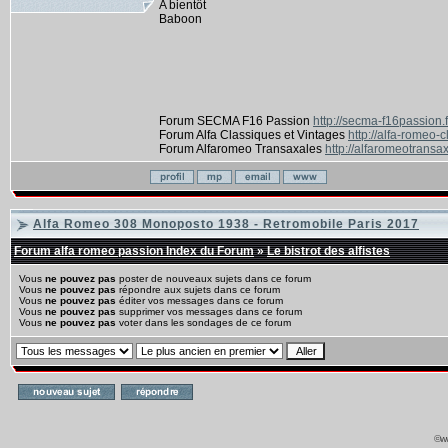
A bientôt
Baboon
Forum SECMA F16 Passion
http://secma-f16passion.
Forum Alfa Classiques et Vintages
http://alfa-romeo-
Forum Alfaromeo Transaxales
http://alfaromeotransax
Alfa Romeo 308 Monoposto 1938 - Retromobile Paris 2017
Forum alfa romeo passion Index du Forum
»
Le bistrot des alfistes
Vous
ne pouvez pas
poster de nouveaux sujets dans ce forum
Vous
ne pouvez pas
répondre aux sujets dans ce forum
Vous
ne pouvez pas
éditer vos messages dans ce forum
Vous
ne pouvez pas
supprimer vos messages dans ce forum
Vous
ne pouvez pas
voter dans les sondages de ce forum
©ww