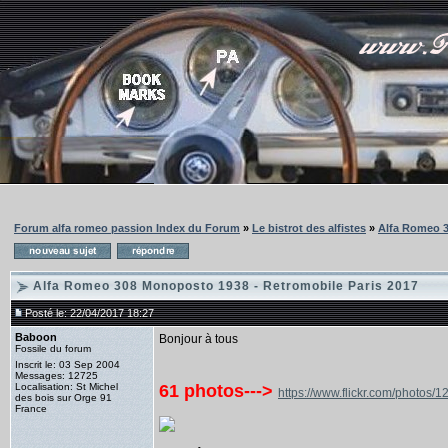
Forum alfa romeo passion Index du Forum
»
Le bistrot des alfistes
»
Alfa Romeo 3
Alfa Romeo 308 Monoposto 1938 - Retromobile Paris 2017
Posté le: 22/04/2017 18:27
Baboon
Bonjour à tous
Fossile du forum
Inscrit le: 03 Sep 2004
Messages: 12725
Localisation: St Michel
61 photos--->
https://www.flickr.com/phot
des bois sur Orge 91
France