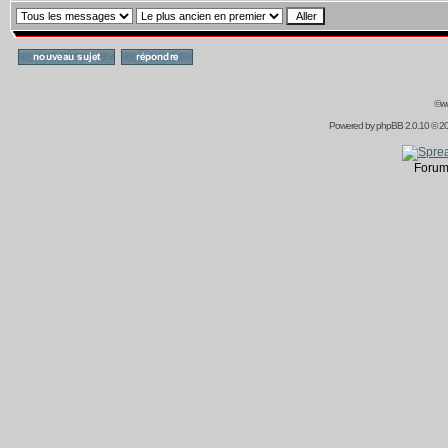
©ww
Powered by
phpBB
2.0.10 © 20
Forum