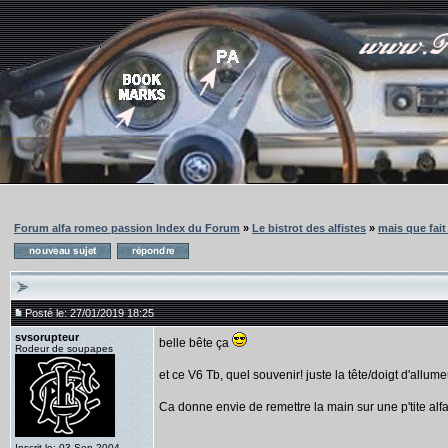
Forum alfa romeo passion Index du Forum
»
Le bistrot des alfistes
»
mais que fait
Posté le: 27/01/2019 18:25
svsorupteur
belle bête ça
Rodeur de soupapes
et ce V6 Tb, quel souvenir! juste la tête/doigt d'all
Ca donne envie de remettre la main sur une p'tite al
Inscrit le: 03 Sep 2004