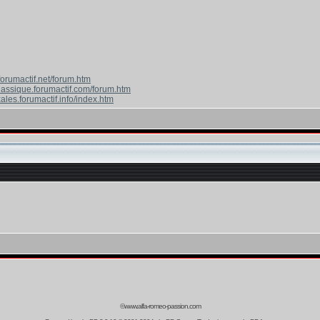
forumactif.net/forum.htm
classique.forumactif.com/forum.htm
ales.forumactif.info/index.htm
©www.alfa-romeo-passion.com