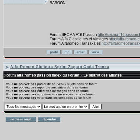
BABOON
Forum SECMA F16 Passion
http://secma-f16passion.
Forum Alfa Classiques et Vintages
http://alfa-romeo-
Forum Alfaromeo Transaxales
http://alfaromeotransax
Alfa Romeo Giulietta Sprint Zagato Coda Tronca
Forum alfa romeo passion Index du Forum
»
Le bistrot des alfistes
Vous
ne pouvez pas
poster de nouveaux sujets dans ce forum
Vous
ne pouvez pas
répondre aux sujets dans ce forum
Vous
ne pouvez pas
éditer vos messages dans ce forum
Vous
ne pouvez pas
supprimer vos messages dans ce forum
Vous
ne pouvez pas
voter dans les sondages de ce forum