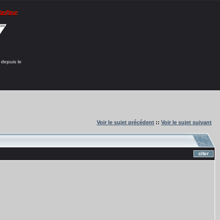
 depuis le
6
Voir le sujet précédent
::
Voir le sujet suivant