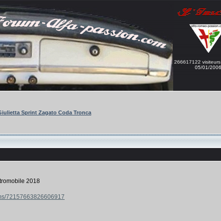
266617122 visiteurs
05/01/200
iulietta Sprint Zagato Coda Tronca
etromobile 2018
bums/72157663826606917