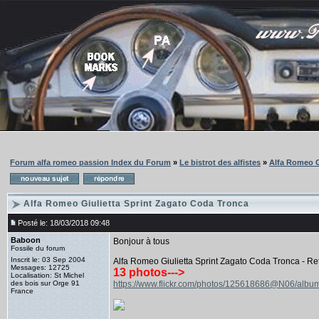
Forum alfa romeo passion Index du Forum
»
Le bistrot des alfistes
»
Alfa Romeo G
Alfa Romeo Giulietta Sprint Zagato Coda Tronca
Posté le: 18/03/2018 09:48
Baboon
Bonjour à tous
Fossile du forum
Inscrit le: 03 Sep 2004
Alfa Romeo Giulietta Sprint Zagato Coda Tronca - R
Messages: 12725
13 photos--->
Localisation: St Michel
des bois sur Orge 91
https://www.flickr.com/photos/125618686@N06/al
France