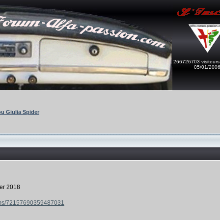
266726703 visiteurs
05/01/200
u Giulia Spider
ier 2018
bums/72157690359487031