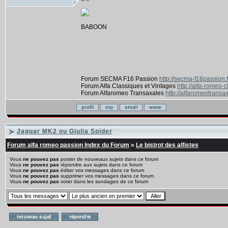
BABOON
Forum SECMA F16 Passion
http://secma-f16passion.
Forum Alfa Classiques et Vintages
http://alfa-romeo-
Forum Alfaromeo Transaxales
http://alfaromeotransax
Jaguar MK2 ou Giulia Spider
Forum alfa romeo passion Index du Forum
»
Le bistrot des alfistes
Vous
ne pouvez pas
poster de nouveaux sujets dans ce forum
Vous
ne pouvez pas
répondre aux sujets dans ce forum
Vous
ne pouvez pas
éditer vos messages dans ce forum
Vous
ne pouvez pas
supprimer vos messages dans ce forum
Vous
ne pouvez pas
voter dans les sondages de ce forum