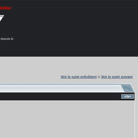
 depuis le
6
Voir le sujet précédent
::
Voir le sujet suivant