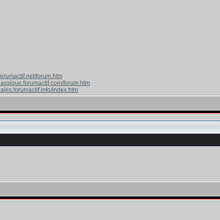
forumactif.net/forum.htm
classique.forumactif.com/forum.htm
ales.forumactif.info/index.htm