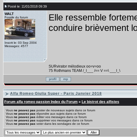
Posté le: 11/01/2018 09:39
WALT
Elle ressemble forteme
Fossile du forum
conduire brièvement lo
Inscrit le: 03 Sep 2004
Messages: 4577
SURvirator mélodieux oo=v=oo
75 Rothmans TEAM /_l___ /== V ==\ ___l_\
Alfa Romeo Giulia Super - Paris Janvier 2018
Forum alfa romeo passion Index du Forum
»
Le bistrot des alfistes
Vous
ne pouvez pas
poster de nouveaux sujets dans ce forum
Vous
ne pouvez pas
répondre aux sujets dans ce forum
Vous
ne pouvez pas
éditer vos messages dans ce forum
Vous
ne pouvez pas
supprimer vos messages dans ce forum
Vous
ne pouvez pas
voter dans les sondages de ce forum