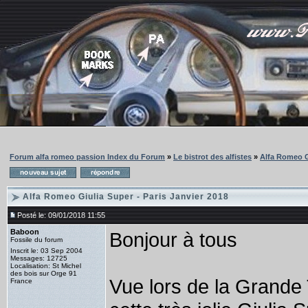
Forum alfa romeo passion Index du Forum
»
Le bistrot des alfistes
»
Alfa Romeo Gi
Alfa Romeo Giulia Super - Paris Janvier 2018
Posté le: 09/01/2018 11:55
Baboon
Bonjour à tous
Fossile du forum
Inscrit le: 03 Sep 2004
Messages: 12725
Localisation: St Michel
des bois sur Orge 91
Vue lors de la Grande
France