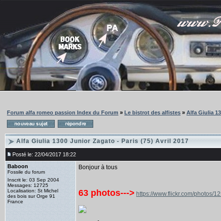
Forum alfa romeo passion Index du Forum
»
Le bistrot des alfistes
»
Alfa Giulia 1
Alfa Giulia 1300 Junior Zagato - Paris (75) Avril 2017
Posté le: 22/04/2017 18:22
Baboon
Bonjour à tous
Fossile du forum
Inscrit le: 03 Sep 2004
Messages: 12725
Localisation: St Michel
63 photos--->
https://www.flickr.com/phot
des bois sur Orge 91
France