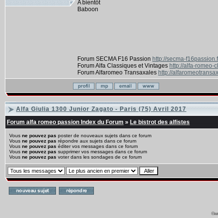
A bientôt
Baboon
Forum SECMA F16 Passion
http://secma-f16passion.
Forum Alfa Classiques et Vintages
http://alfa-romeo-
Forum Alfaromeo Transaxales
http://alfaromeotransax
Alfa Giulia 1300 Junior Zagato - Paris (75) Avril 2017
Forum alfa romeo passion Index du Forum
»
Le bistrot des alfistes
Vous
ne pouvez pas
poster de nouveaux sujets dans ce forum
Vous
ne pouvez pas
répondre aux sujets dans ce forum
Vous
ne pouvez pas
éditer vos messages dans ce forum
Vous
ne pouvez pas
supprimer vos messages dans ce forum
Vous
ne pouvez pas
voter dans les sondages de ce forum
©ww