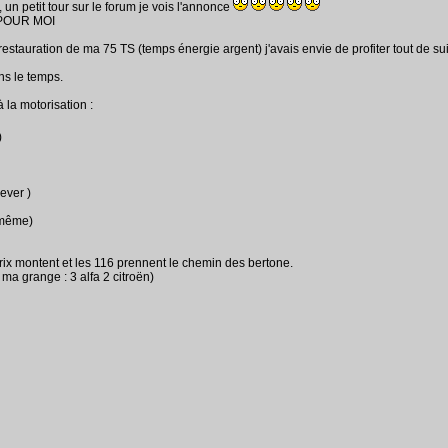
un petit tour sur le forum je vois l'annonce
T POUR MOI
stauration de ma 75 TS (temps énergie argent) j'avais envie de profiter tout de sui
ns le temps.
 la motorisation :
)
lever )
d même)
 prix montent et les 116 prennent le chemin des bertone.
s ma grange : 3 alfa 2 citroën)