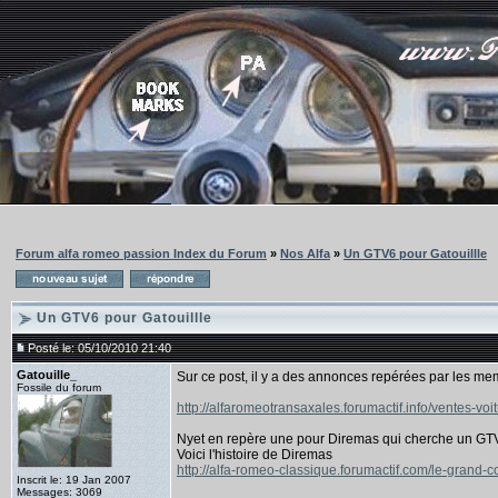
Forum alfa romeo passion Index du Forum
»
Nos Alfa
»
Un GTV6 pour Gatouillle
Un GTV6 pour Gatouillle
Posté le: 05/10/2010 21:40
Gatouille_
Sur ce post, il y a des annonces repérées par les m
Fossile du forum
http://alfaromeotransaxales.forumactif.info/ventes-vo
Nyet en repère une pour Diremas qui cherche un GTV
Voici l'histoire de Diremas
http://alfa-romeo-classique.forumactif.com/le-grand-c
Inscrit le: 19 Jan 2007
Messages: 3069