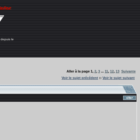
 depuis le
6
Aller à la page
1
,
2
,
3
...
11
,
12
,
13
Suivante
Voir le sujet précédent
::
Voir le sujet suivant