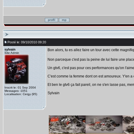
Posté le: 09/10/2010 09:20
sylvain
Bon alors, tu es allez faire un tour avec cette magnifi
Site Admin
Non parceque c'est pas la peine de lui faire une plac
Un gtv6, c'est pas pour ces performances qu'on l'aime, 
C'est comme la femme dont on est amoureux. Y'en a cer
Et ben le gtv6 ça fait pareil, on ne s'en lasse pas, m
Inscrit le: 01 Sep 2004
Messages: 1051
Sylvain
Localisation: Cergy (95)