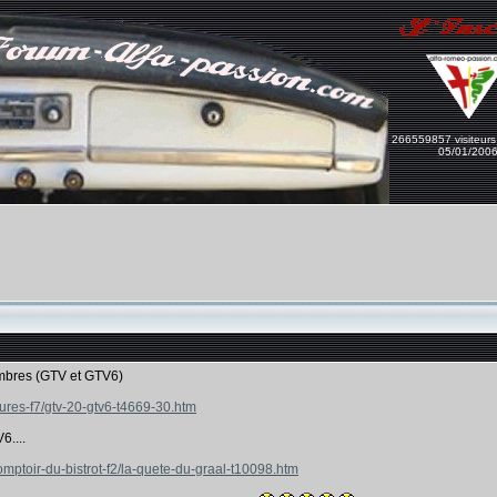
266559857 visiteurs
05/01/200
embres (GTV et GTV6)
itures-f7/gtv-20-gtv6-t4669-30.htm
6....
omptoir-du-bistrot-f2/la-quete-du-graal-t10098.htm