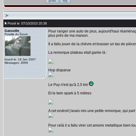
Posté le: 07/10/2010 20:38
Gatouille_
Pour ranger une auto de plus, aujourd'haui réaménagem
Fossile du forum
plus près de ma maison.
Il a fallu jouer de la chèvre et brasser un tas de pièce
La remorque plateau etait garée là :
Inscrit le: 19 Jan 2007
Messages: 3069
Hop disparue
Le Puy n'est qu'à 2,5 km
Et le twin spark à 5 mètres
A cet endroit j'avais mis une petite remorque, qui par
Pour celà il a fallu virer cet amoire metallique bien l