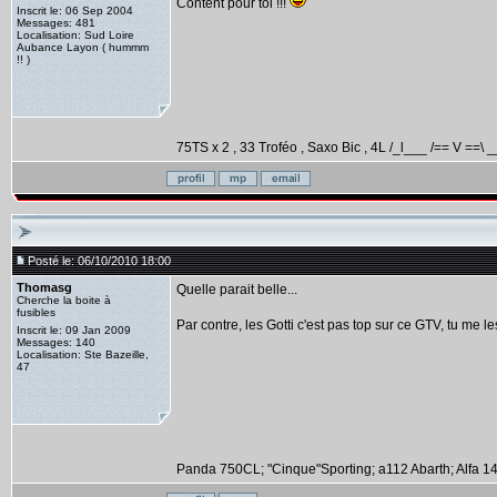
Content pour toi !!!
Inscrit le: 06 Sep 2004
Messages: 481
Localisation: Sud Loire
Aubance Layon ( hummm
!! )
75TS x 2 , 33 Troféo , Saxo Bic , 4L /_l___ /== V ==\ _
Posté le: 06/10/2010 18:00
Thomasg
Quelle parait belle...
Cherche la boite à
fusibles
Par contre, les Gotti c'est pas top sur ce GTV, tu me le
Inscrit le: 09 Jan 2009
Messages: 140
Localisation: Ste Bazeille,
47
Panda 750CL; "Cinque"Sporting; a112 Abarth; Alfa 145