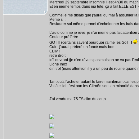
Mercredi 29 septembre insomnie il est 4h30 du matin, 
Et en même temps dans ma tête, çà a fait ELLE ES
Comme je me disais que j'aurai du mal à assumer la re
Même si :
Restaurer soi même permet d'échelonner les frais da
L'auto comme je rève, je n'ai même pas fait attention à
Couleur préférée
GOTTI (certains savent pourquoi j'aime les GoTTI
Cuir , j'aurai préféré un foncé mais bon
CLIM !
retro droit
toît ouvrant (je n'en rèvais pas mais on ne va pas l'en
Ligne inox
dinitrol (mais attention il y a un peu de rouille quan
Tant qu'à l'acheter autant le faire maintenant car les
Voilà c :lol!: 'est bon les Citroën sont en minorité dan
J'ai vendu ma 75 TS clim du coup