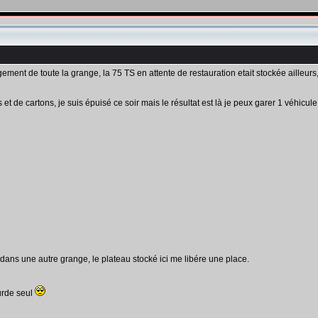
ent de toute la grange, la 75 TS en attente de restauration etait stockée ailleurs,
s et de cartons, je suis épuisé ce soir mais le résultat est là je peux garer 1 véhicul
t dans une autre grange, le plateau stocké ici me libére une place.
ourde seul