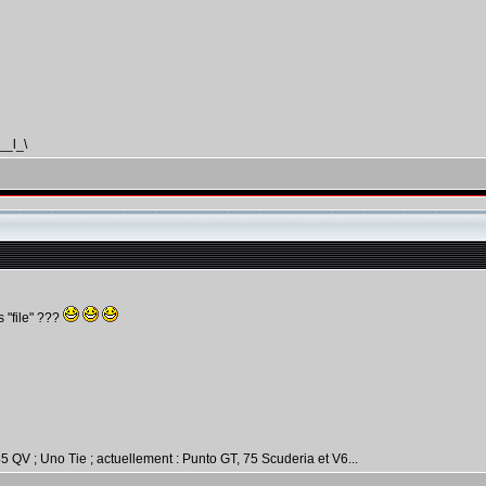
__l_\
s "file" ???
 QV ; Uno Tie ; actuellement : Punto GT, 75 Scuderia et V6...