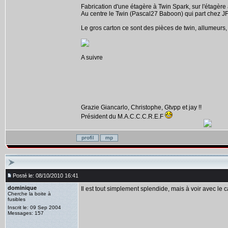
Fabrication d'une étagère à Twin Spark, sur l'étagère
Au centre le Twin (Pascal27 Baboon) qui part chez JF
Le gros carton ce sont des pièces de twin, allumeurs, 
A suivre
Grazie Giancarlo, Christophe, Gtvpp et jay !!
Président du M.A.C.C.C.R.E.F
Posté le: 08/10/2010 16:41
dominique
Il est tout simplement splendide, mais à voir avec le ca
Cherche la boite à
fusibles
Inscrit le: 09 Sep 2004
Messages: 157