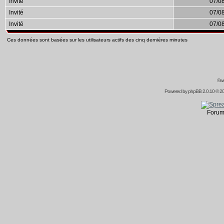
Invité
07/0
Invité
07/0
Invité
07/0
Ces données sont basées sur les utilisateurs actifs des cinq dernières minutes
©ww
Powered by
phpBB
2.0.10 © 20
Forum