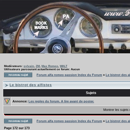
Modérateurs:
sylvain
,
ZM
,
Max Romeo
,
WALT
Utilisateurs parcourant actuellement ce forum: Aucun
Forum alfa romeo passion Index du Forum
»
Le bistrot des a
Le bistrot des alfistes
Sujets
Annonce:
Les regles du forum. A lire avant de poster.
Montrer les sujets
Forum alfa romeo passion Index du Forum
»
Le bistrot des a
Page
172
sur
173