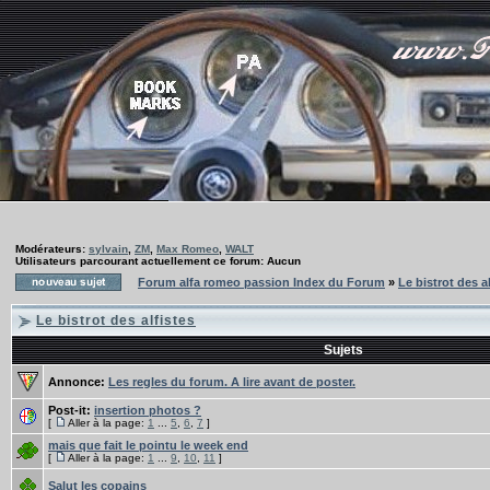
Modérateurs:
sylvain
,
ZM
,
Max Romeo
,
WALT
Utilisateurs parcourant actuellement ce forum: Aucun
Forum alfa romeo passion Index du Forum
»
Le bistrot des a
Le bistrot des alfistes
Sujets
Annonce:
Les regles du forum. A lire avant de poster.
Post-it:
insertion photos ?
[
Aller à la page:
1
...
5
,
6
,
7
]
mais que fait le pointu le week end
[
Aller à la page:
1
...
9
,
10
,
11
]
Salut les copains