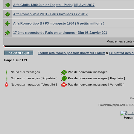
Alfa Giulia 1300 Junior Zagato - Paris (75) Avril 2017
Alfa Romeo Vola 2001 - Paris Invalides Fev 2017
Alfa Romeo tipo B / P3 monopsto 1934 ( 5 petits millions )
17 ème traversée de Paris en anciennes - Dim 08 Janvier 201
Montrer les sujets
Forum alfa romeo passion Index du Forum
»
Le bistrot des a
Page
1
sur
173
Nouveaux messages
Pas de nouveaux messages
Nouveaux messages [ Populaire ]
Pas de nouveaux messages [ Populaire ]
Nouveaux messages [ Verrouillé ]
Pas de nouveaux messages [ Verrouillé ]
©ww
Powered by
phpBB
2.0.10 © 20
Forum