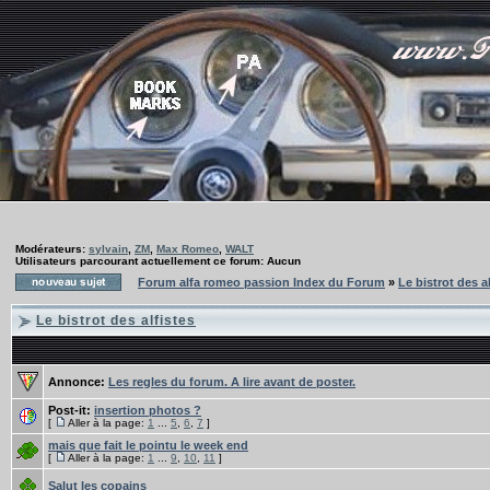
Modérateurs:
sylvain
,
ZM
,
Max Romeo
,
WALT
Utilisateurs parcourant actuellement ce forum: Aucun
Forum alfa romeo passion Index du Forum
»
Le bistrot des a
Le bistrot des alfistes
Annonce:
Les regles du forum. A lire avant de poster.
Post-it:
insertion photos ?
[
Aller à la page:
1
...
5
,
6
,
7
]
mais que fait le pointu le week end
[
Aller à la page:
1
...
9
,
10
,
11
]
Salut les copains