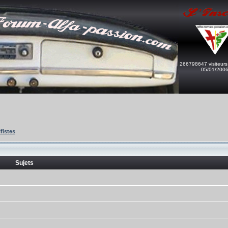
266798647 visiteurs
05/01/200
lfistes
Sujets