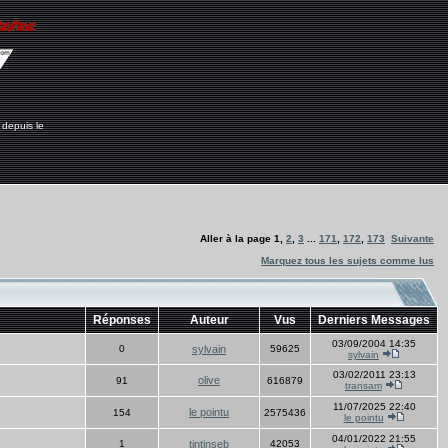
 depuis le
6
Aller à la page
1
,
2
,
3
...
171
,
172
,
173
Suivante
Marquez tous les sujets comme lus
Réponses
Auteur
Vus
Derniers Messages
03/09/2004 14:35
0
sylvain
59625
sylvain
03/02/2011 23:13
olive
91
616879
transam
11/07/2025 22:40
le pointu
154
2575436
le pointu
04/01/2022 21:55
1
tintinseb
42053