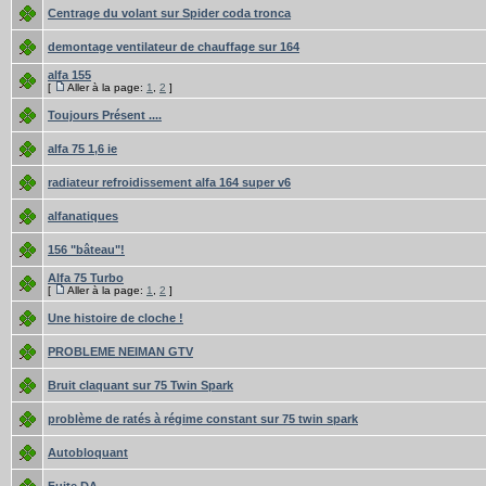
Centrage du volant sur Spider coda tronca
demontage ventilateur de chauffage sur 164
alfa 155
[
Aller à la page:
1
,
2
]
Toujours Présent ....
alfa 75 1,6 ie
radiateur refroidissement alfa 164 super v6
alfanatiques
156 "bâteau"!
Alfa 75 Turbo
[
Aller à la page:
1
,
2
]
Une histoire de cloche !
PROBLEME NEIMAN GTV
Bruit claquant sur 75 Twin Spark
problème de ratés à régime constant sur 75 twin spark
Autobloquant