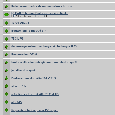
Palier avant d’arbre de transmission « bruit »
[GTV4] Réfection Bialbero : version finale
[
Aller à la page:
1
,
2
,
3
,
4
]
Turbo Alfa 75
Bouton SET ? Bloqué ? ?
75 3 L V6
demontage volant d'embrayage/ cloche gtv 2l 83
Restauration GTV6
bruit de vibration très gênant transmission gtv2l
jeu direction gtv6
Durite admossion Alfa 164 V 24 S
alfasud 16s
réfection ciel de toit Alfa 75 2L4 TD
alfa 145
Répartiteur freinage alfa 155 super