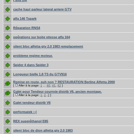
Fuite DA
cache haut parleur lateral arriere GTV
alfa 146 Tspark
Réparation RNS4
opérations sur boite vitesse alfa 164
silent bloc alfetta gtv 2.0 1983 remplacement
probleme regime moteur.
Spider 4 dans Spider 3
Longueur bielle 1.8 TS du GTV916
Remise en route, euh non ? RESTAURATION Berline Alfetta 2000
[
Aller à la page:
1
...
40
,
41
,
42
]
Galet pour Tendeur courroie distrib V6, ancien montage.
[
Aller à la page:
1
,
2
,
3
]
Galet tendeur distrib V6
performatek :-(
REX superéthanol E85
silent bloc de dion alfetta gtv 2.0 1983