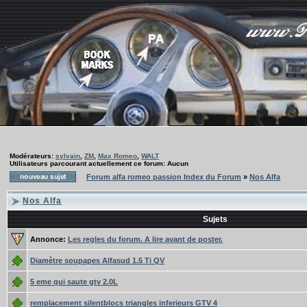
Modérateurs:
sylvain
,
ZM
,
Max Romeo
,
WALT
Utilisateurs parcourant actuellement ce forum: Aucun
Forum alfa romeo passion Index du Forum
»
Nos Alfa
Nos Alfa
Sujets
Annonce:
Les regles du forum. A lire avant de poster.
Diamètre soupapes Alfasud 1.5 Ti QV
5 eme qui saute gtv 2.0L
remplacement silentblocs triangles inferieurs GTV 4