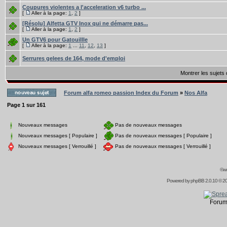
Coupures violentes a l'acceleration v6 turbo ...
[
Aller à la page:
1
,
2
]
[Résolu] Alfetta GTV Inox qui ne démarre pas...
[
Aller à la page:
1
,
2
]
Un GTV6 pour Gatouillle
[
Aller à la page:
1
...
11
,
12
,
13
]
Serrures gelees de 164, mode d'emploi
Montrer les sujets
Forum alfa romeo passion Index du Forum
»
Nos Alfa
Page
1
sur
161
Nouveaux messages
Pas de nouveaux messages
Nouveaux messages [ Populaire ]
Pas de nouveaux messages [ Populaire ]
Nouveaux messages [ Verrouillé ]
Pas de nouveaux messages [ Verrouillé ]
©ww
Powered by
phpBB
2.0.10 © 20
Forum