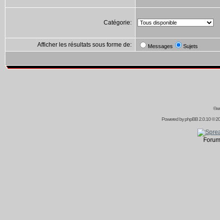
Catégorie:
Afficher les résultats sous forme de:
Messages
Sujets
©ww
Powered by
phpBB
2.0.10 © 20
Forum