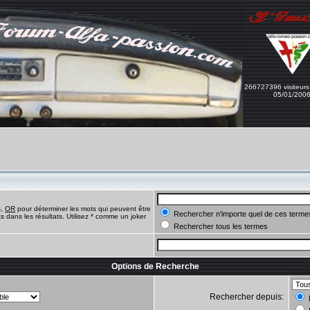
266727396 visiteurs
05/01/200
s,
OR
pour déterminer les mots qui peuvent être
Rechercher n'importe quel de ces terme
 dans les résultats. Utilisez * comme un joker
Rechercher tous les termes
Options de Recherche
Rechercher depuis: