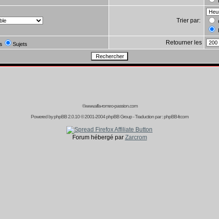
Trier par:
Retourner les
s
Sujets
©www.alfa-romeo-passion.com
Powered by
phpBB
2.0.10 © 2001-2004 phpBB Group - Traduction par :
phpBB-fr.com
Forum hébergé par
Zarcrom