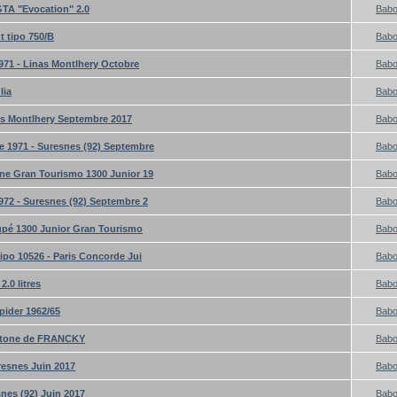
GTA "Evocation" 2.0
Bab
t tipo 750/B
Bab
971 - Linas Montlhery Octobre
Bab
lia
Bab
as Montlhery Septembre 2017
Bab
 1971 - Suresnes (92) Septembre
Bab
ne Gran Tourismo 1300 Junior 19
Bab
72 - Suresnes (92) Septembre 2
Bab
pé 1300 Junior Gran Tourismo
Bab
ipo 10526 - Paris Concorde Jui
Bab
.0 litres
Bab
pider 1962/65
Bab
ertone de FRANCKY
Bab
resnes Juin 2017
Bab
snes (92) Juin 2017
Bab