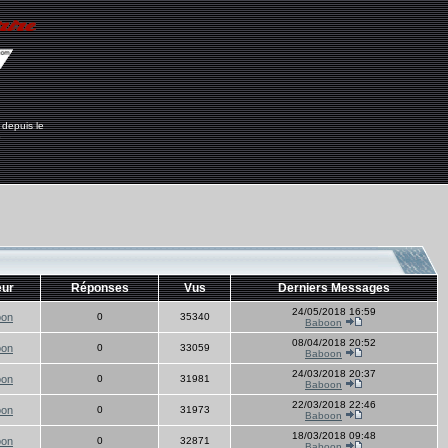
 depuis le
6
eur
Réponses
Vus
Derniers Messages
24/05/2018 16:59
oon
0
35340
Baboon
08/04/2018 20:52
oon
0
33059
Baboon
24/03/2018 20:37
oon
0
31981
Baboon
22/03/2018 22:46
oon
0
31973
Baboon
18/03/2018 09:48
oon
0
32871
Baboon