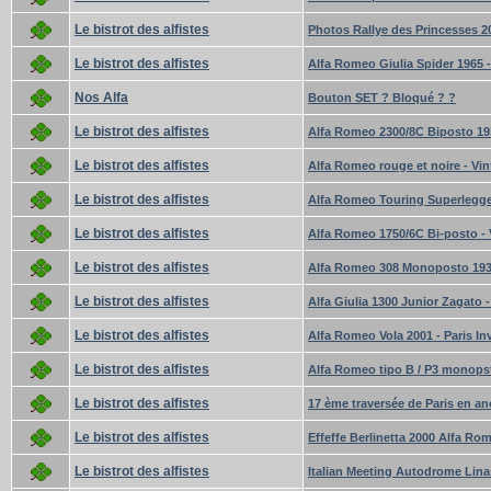
Le bistrot des alfistes
Photos Rallye des Princesses 20
Le bistrot des alfistes
Alfa Romeo Giulia Spider 1965 
Nos Alfa
Bouton SET ? Bloqué ? ?
Le bistrot des alfistes
Alfa Romeo 2300/8C Biposto 193
Le bistrot des alfistes
Alfa Romeo rouge et noire - Vin
Le bistrot des alfistes
Alfa Romeo Touring Superlegger
Le bistrot des alfistes
Alfa Romeo 1750/6C Bi-posto - 
Le bistrot des alfistes
Alfa Romeo 308 Monoposto 1938
Le bistrot des alfistes
Alfa Giulia 1300 Junior Zagato - 
Le bistrot des alfistes
Alfa Romeo Vola 2001 - Paris In
Le bistrot des alfistes
Alfa Romeo tipo B / P3 monopsto
Le bistrot des alfistes
17 ème traversée de Paris en an
Le bistrot des alfistes
Effeffe Berlinetta 2000 Alfa Ro
Le bistrot des alfistes
Italian Meeting Autodrome Lin