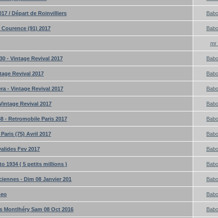
17 / Départ de Roinvilliers
Bab
- Courence (91) 2017
Bab
mr 
0 - Vintage Revival 2017
Bab
tage Revival 2017
Bab
a - Vintage Revival 2017
Bab
Vintage Revival 2017
Bab
 - Retromobile Paris 2017
Bab
Paris (75) Avril 2017
Bab
valides Fev 2017
Bab
 1934 ( 5 petits millions )
Bab
ciennes - Dim 08 Janvier 201
Bab
meo
Bab
as Montlhéry Sam 08 Oct 2016
Bab