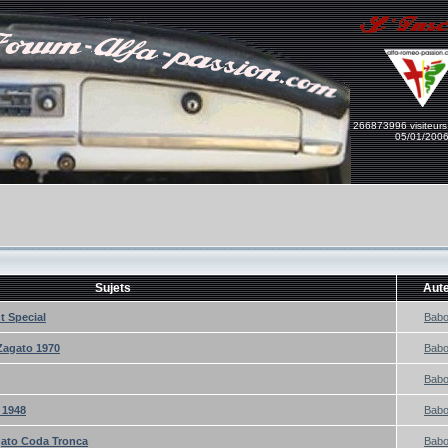
266873996 visiteurs
05/01/200
Sujets
Aut
t Special
Bab
Zagato 1970
Bab
Bab
 1948
Bab
gato Coda Tronca
Bab