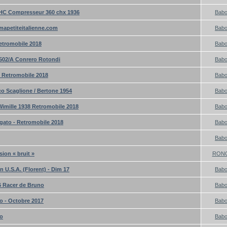
HC Compresseur 360 chx 1936
Bab
mapetiteitalienne.com
Bab
Retromobile 2018
Bab
502/A Conrero Rotondi
Bab
- Retromobile 2018
Bab
o Scaglione / Bertone 1954
Bab
Wimille 1938 Retromobile 2018
Bab
gato - Retromobile 2018
Bab
Bab
sion « bruit »
RON
n U.S.A. (Florent) - Dim 17
Bab
6 Racer de Bruno
Bab
o - Octobre 2017
Bab
to
Bab