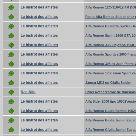
Le bistrot des alfistes
Alfa Romeo 12C-316V12 4.0 DO
Le bistrot des alfistes
Resto Alfa Romeo Spider chez 
Le bistrot des alfistes
Alfa Romeo Giulietta Spider - 
Le bistrot des alfistes
Alfa Romeo Sprint 1600 GTA 10
Le bistrot des alfistes
Alfa Romeo 33/2 Daytona 1968 
Le bistrot des alfistes
Alfa Roméo Sportiva 2000 Franc
Le bistrot des alfistes
Alfa Romeo 308 ex Jean Pierre 
Le bistrot des alfistes
Alfa Romeo 1750 Gran Sport Za
Le bistrot des alfistes
Jaguar MK2 ou Giulia Spider
Nos Alfa
Palier avant d’arbre de transmis
Le bistrot des alfistes
Alfa Sider 2000 tipo 10502Versio
Le bistrot des alfistes
Alfa Romeo Giulia Berlina 1052
Le bistrot des alfistes
Alfa Romeo Giulia Junior Zagat
Le bistrot des alfistes
Alfa Romeo Giulia Junior Zaga