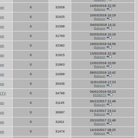
14/03/2018 22:35
oon
0
32658
Baboon
10/03/2018 16:19
oon
0
32425
Baboon
04/03/2018 14:11
oon
0
31598
Baboon
02/03/2018 10:16
oon
0
31700
Baboon
19/02/2018 04:56
oon
0
32382
Baboon
13/02/2018 22:38
oon
0
31915
Baboon
12/02/2018 10:00
oon
0
31863
Baboon
08/02/2018 10:42
oon
0
31699
Baboon
11/01/2018 17:23
oon
0
30436
Baboon
04/01/2018 00:23
GTV
0
34798
RONGTV
04/12/2017 21:48
oon
0
31145
Baboon
01/12/2017 23:14
oon
0
30687
Baboon
20/10/2017 21:48
oon
0
31811
Baboon
14/10/2017 08:25
oon
0
31474
Baboon