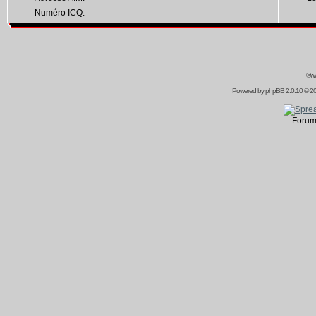
Numéro ICQ:
©ww
Powered by
phpBB
2.0.10 © 20
Forum