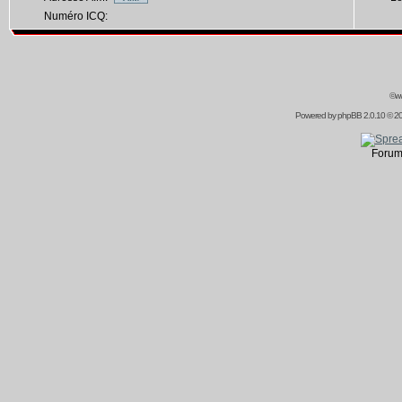
Numéro ICQ:
©ww
Powered by
phpBB
2.0.10 © 20
Forum