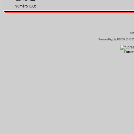
Adresse AIM:
Numéro ICQ:
©ww
Powered by
phpBB
2.0.10 © 20
Forum