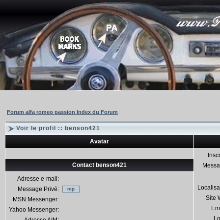
Forum alfa romeo passion Index du Forum
Voir le profil :: benson421
Avatar
Inscr
Contact benson421
Messa
Adresse e-mail:
Localisa
Message Privé:
Site
MSN Messenger:
Em
Yahoo Messenger:
Lo