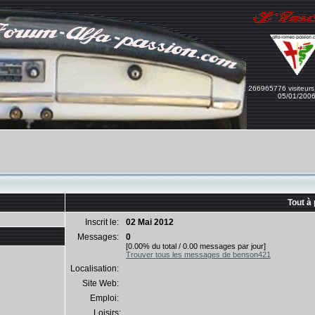
266965776 visiteurs
05/01/200
Tout à
Inscrit le:
02 Mai 2012
Messages:
0
[0.00% du total / 0.00 messages par jour]
Trouver tous les messages de benson421
Localisation:
Site Web:
Emploi:
Loisirs: