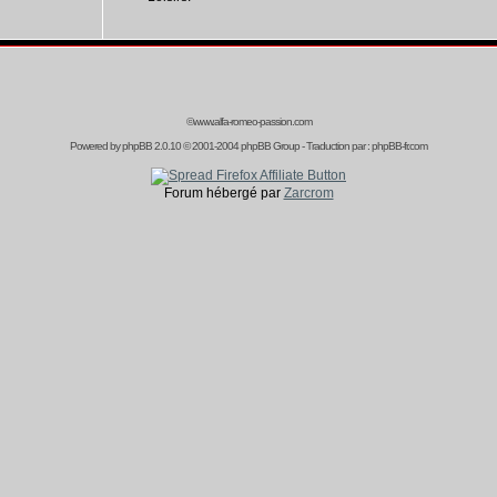
©www.alfa-romeo-passion.com
Powered by
phpBB
2.0.10 © 2001-2004 phpBB Group - Traduction par :
phpBB-fr.com
Forum hébergé par
Zarcrom