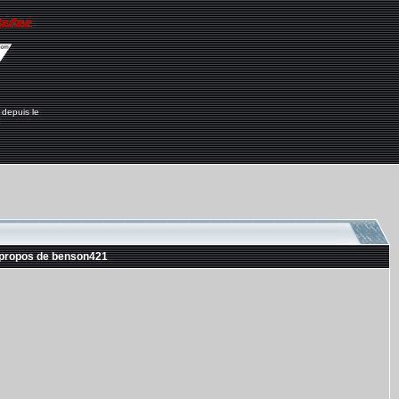
 depuis le
6
 propos de benson421