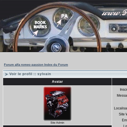
Forum alfa romeo passion Index du Forum
Voir le profil :: sylvain
Avatar
Inscr
Messa
Localisa
Site
Em
Site Admin
Lo