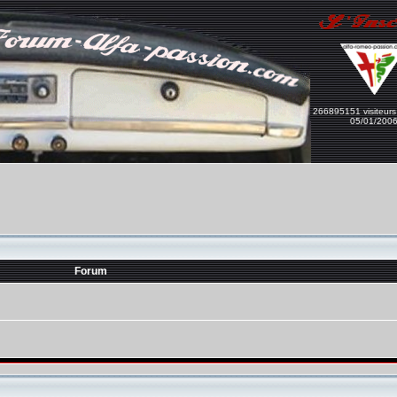
266895151 visiteurs
05/01/200
Forum