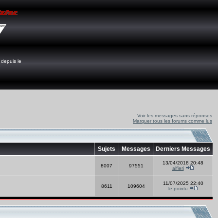
 depuis le
6
Voir les messages sans réponses
Marquer tous les forums comme lus
Sujets
Messages
Derniers Messages
13/04/2018 20:48
8007
97551
alfieri
11/07/2025 22:40
8611
109604
le pointu