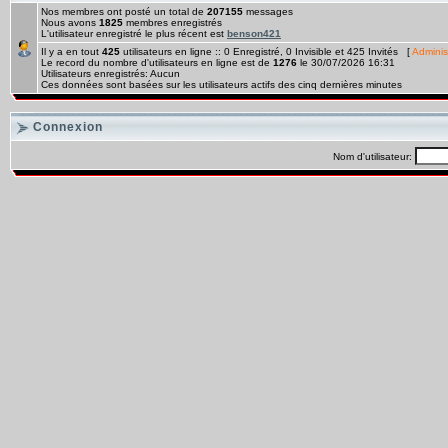
Nos membres ont posté un total de
207155
messages
Nous avons
1825
membres enregistrés
L'utilisateur enregistré le plus récent est
benson421
Il y a en tout
425
utilisateurs en ligne :: 0 Enregistré, 0 Invisible et 425 Invités [
Adminis
Le record du nombre d'utilisateurs en ligne est de
1276
le 30/07/2026 16:31
Utilisateurs enregistrés: Aucun
Ces données sont basées sur les utilisateurs actifs des cinq dernières minutes
Connexion
Nom d'utilisateur: