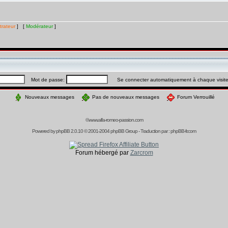
trateur
] [
Modérateur
]
Mot de passe:
Se connecter automatiquement à chaque visit
Nouveaux messages
Pas de nouveaux messages
Forum Verrouillé
©www.alfa-romeo-passion.com
Powered by
phpBB
2.0.10 © 2001-2004 phpBB Group - Traduction par :
phpBB-fr.com
Forum hébergé par
Zarcrom