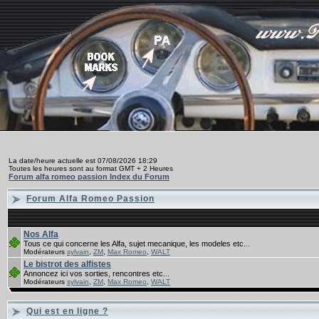
La date/heure actuelle est 07/08/2026 18:29
Toutes les heures sont au format GMT + 2 Heures
Forum alfa romeo passion Index du Forum
Forum Alfa Romeo Passion
Nos Alfa
Tous ce qui concerne les Alfa, sujet mecanique, les modeles etc...
Modérateurs
sylvain
,
ZM
,
Max Romeo
,
WALT
Le bistrot des alfistes
Annoncez ici vos sorties, rencontres etc...
Modérateurs
sylvain
,
ZM
,
Max Romeo
,
WALT
Qui est en ligne ?