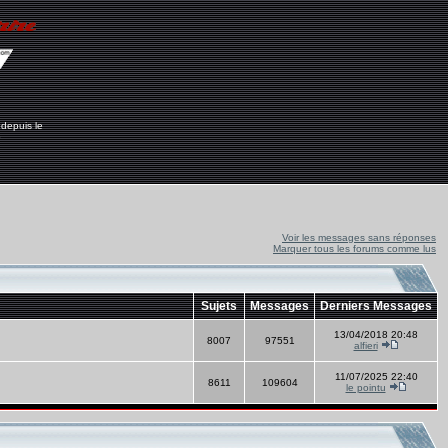
 depuis le
6
Voir les messages sans réponses
Marquer tous les forums comme lus
Sujets
Messages
Derniers Messages
13/04/2018 20:48
8007
97551
alfieri
11/07/2025 22:40
8611
109604
le pointu