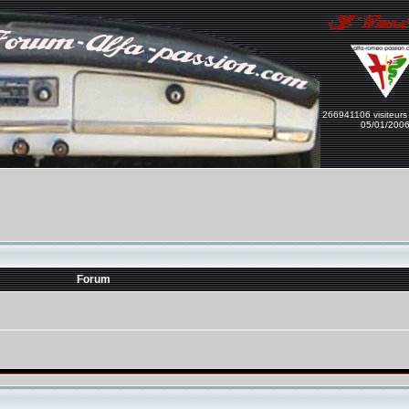
266941106 visiteurs
05/01/200
Forum