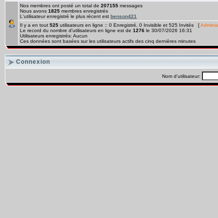
Nos membres ont posté un total de
207155
messages
Nous avons
1825
membres enregistrés
L'utilisateur enregistré le plus récent est
benson421
Il y a en tout
525
utilisateurs en ligne :: 0 Enregistré, 0 Invisible et 525 Invités [
Adminis
Le record du nombre d'utilisateurs en ligne est de
1276
le 30/07/2026 16:31
Utilisateurs enregistrés: Aucun
Ces données sont basées sur les utilisateurs actifs des cinq dernières minutes
Connexion
Nom d'utilisateur: