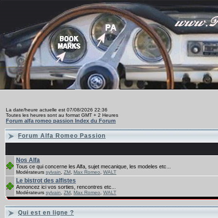
La date/heure actuelle est 07/08/2026 22:36
Toutes les heures sont au format GMT + 2 Heures
Forum alfa romeo passion Index du Forum
Forum Alfa Romeo Passion
Nos Alfa
Tous ce qui concerne les Alfa, sujet mecanique, les modeles etc...
Modérateurs
sylvain
,
ZM
,
Max Romeo
,
WALT
Le bistrot des alfistes
Annoncez ici vos sorties, rencontres etc...
Modérateurs
sylvain
,
ZM
,
Max Romeo
,
WALT
Qui est en ligne ?