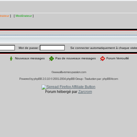
trateur
] [
Modérateur
]
Mot de passe:
Se connecter automatiquement à chaque visit
Nouveaux messages
Pas de nouveaux messages
Forum Verrouillé
©www.alfa-romeo-passion.com
Powered by
phpBB
2.0.10 © 2001-2004 phpBB Group - Traduction par :
phpBB-fr.com
Forum hébergé par
Zarcrom